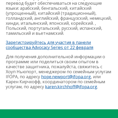
перевод будет обеспечиваться на следующие
языки: арабский, бенгальский, китайский
(упрощенный), китайский (традиционный),
голландский, английский, французский, немецкий,
хинди, итальянский, японский, корейский. ,
Польский, португальский, русский, испанский,
тамильский и вьетнамский.
Зарегистрируйтесь для участия в панели
сообщества Advocacy Series от 22 февраля
Для получения дополнительной информации о
программе или поделиться своим опытом в
качестве защитника, пожалуйста, свяжитесь с
Хоуп Ньюпорт, менеджером по семейным услугам
IFOPA, по адресу
hope.newport@ifopa.org
, или
Карен Кирчхофф, координатором по семейным
услугам, по адресу
karen.kirchhoff@ifopa.org
.