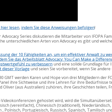
 hier lesen
,
indem Sie diese Anweisungen befolgen
!
er Advocacy Series diskutieren die Mitarbeiter von IFOPA Fa
he unterschiedlichen Arten von Advocacy es gibt und welche 1
sung der 10 Fähigkeiten an, um ein effektiver Anwalt zu w
ndem Sie das Arbeitsblatt Advocacy: You Can Make a Differen
bstwertgefühl zu verbessern
und eine solide Grundlage für I
t dieser Vorlage
und seien Sie vorbereitet, wenn Sie andere
:30 GMT werden Karen und Hope von drei Mitgliedern der FO
el ihre Sichtweise und ihre Lehren für ihre Bedürfnisse te
 Oliver (aus Australien) zuhören, ihre Geschichten teilen, 
Videokonferenzen gehostet wird, wird die Simultanüberset
sisch (vereinfacht), Chinesisch (traditionell), Niederländisch
ch , Polnisch, Portugiesisch, Russisch, Spanisch, Tamilisch u