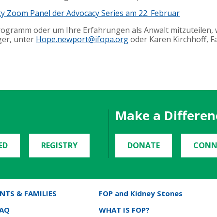
ty Zoom Panel der Advocacy Series am 22. Februar
rogramm oder um Ihre Erfahrungen als Anwalt mitzuteilen, 
ger, unter
Hope.newport@ifopa.org
oder Karen Kirchhoff, Fa
Make a Differen
ED
REGISTRY
DONATE
CONN
NTS & FAMILIES
FOP and Kidney Stones
FAQ
WHAT IS FOP?