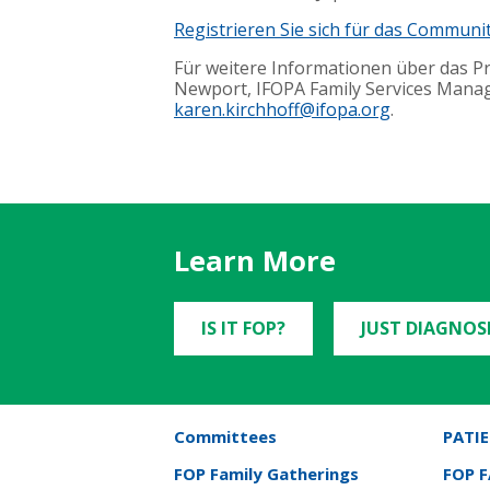
Registrieren Sie sich für das Communi
Für weitere Informationen über das P
Newport, IFOPA Family Services Mana
karen.kirchhoff@ifopa.org
.
Learn More
IS IT FOP?
JUST DIAGNOS
Committees
PATIE
FOP Family Gatherings
FOP 