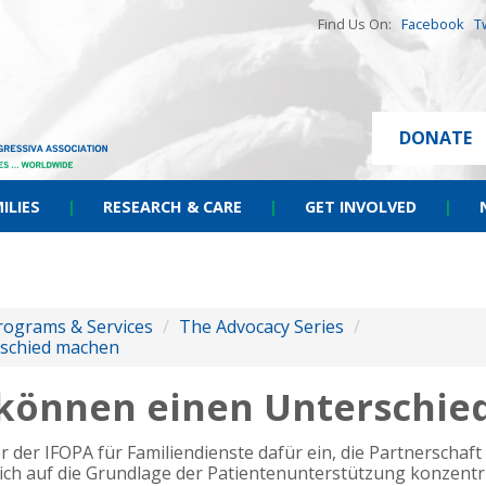
Find Us On:
Facebook
T
DONATE
ILIES
|
RESEARCH & CARE
|
GET INVOLVED
|
rograms & Services
/
The Advocacy Series
/
rschied machen
 können einen Unterschi
er der IFOPA für Familiendienste dafür ein, die Partnerschaf
 sich auf die Grundlage der Patientenunterstützung konzent