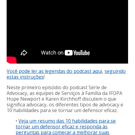
Você pode ler as legendas do podcast aqui
,
seguindo
estas instruções
!
Neste primeiro episódio do podcast Série de
Advocacy, as equipes de Serviços à Família da IFOPA
Hope Newport e Karen Kirchhoff discutem o que
significa advocacy, os diferentes tipos de advocacy e
10 habilidades para se tornar um defensor eficaz.
•
Veja um resumo das 10 habilidades para se
tornar um defensor eficaz e responda às
perguntas para começar a melhorar suas